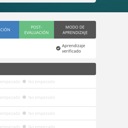
POST-
MODO DE
CCIÓN
EVALUACIÓN
APRENDIZAJE
Aprendizaje
verificado
 empezado
No empezado
 empezado
No empezado
 empezado
No empezado
 empezado
No empezado