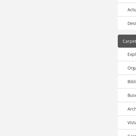
Actu
Desi
Carpet
Exp
Orga
Bibl
Bus
Arc
Vist