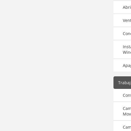
Abri
Ven
Con
Inst
Win
Apa
Trabaj
Con
Cam
Mov
Cam