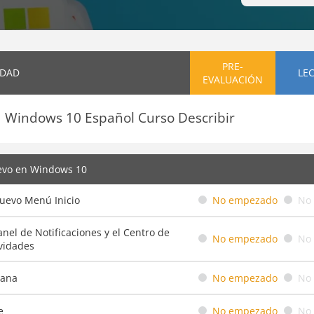
PRE-
IDAD
LE
EVALUACIÓN
Windows 10 Español Curso Describir
evo en Windows 10
Nuevo Menú Inicio
No empezado
No
anel de Notificaciones y el Centro de
No empezado
No
vidades
tana
No empezado
No
e
No empezado
No