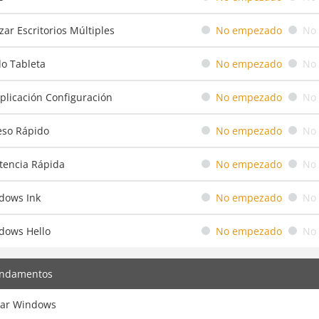
izar Escritorios Múltiples
No empezado
No
o Tableta
No empezado
No
plicación Configuración
No empezado
No
eso Rápido
No empezado
No
tencia Rápida
No empezado
No
dows Ink
No empezado
No
dows Hello
No empezado
No
undamentos
ciar Windows