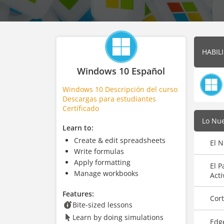
HABIL
Windows 10 Español
Windows 10 Descripción del curso
Descargas para estudiantes
Certificado
Lo Nu
Learn to:
Create & edit spreadsheets
El 
Write formulas
Apply formatting
El P
Manage workbooks
Acti
Features:
Cor
Bite-sized lessons
Learn by doing simulations
Edg