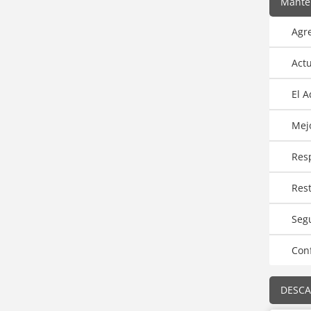
Mante
Agre
Act
El 
Mejo
Res
Res
Seg
Conf
DESCA