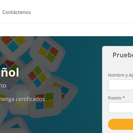
Contáctenos
Prueb
ñol
Nombre y Ap
rno
Puesto
*
tenga certificados