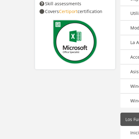
Skill assessments
Covers
Certiport
certification
Util
Mod
La A
Acc
Asis
Win
Win
Los F
Ini