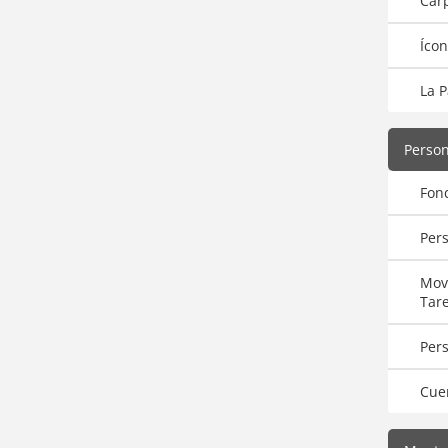
Car
Ícon
La P
Perso
Fon
Pers
Mov
Tar
Pers
Cue