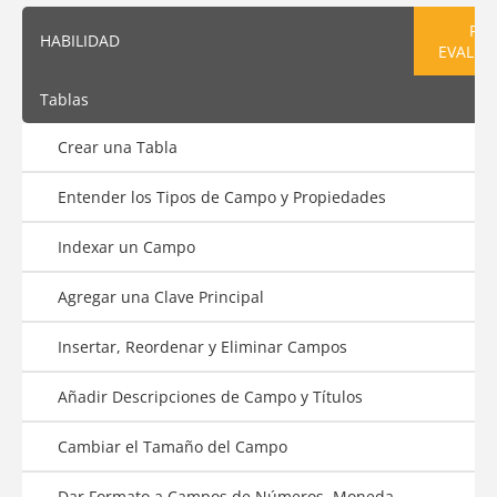
PRE
HABILIDAD
EVALUA
Tablas
Crear una Tabla
Entender los Tipos de Campo y Propiedades
Indexar un Campo
Agregar una Clave Principal
Insertar, Reordenar y Eliminar Campos
Añadir Descripciones de Campo y Títulos
Cambiar el Tamaño del Campo
Dar Formato a Campos de Números, Moneda