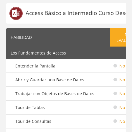
Access Básico a Intermedio Curso Descri
PRE
HABILIDAD
EVALUA
Los Fundamentos de Access
Entender la Pantalla
No em
Abrir y Guardar una Base de Datos
No em
Trabajar con Objetos de Bases de Datos
No em
Tour de Tablas
No em
Tour de Consultas
No em