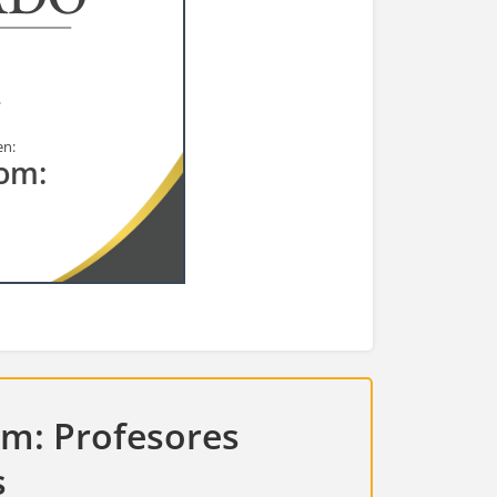
en:
om:
m: Profesores
s