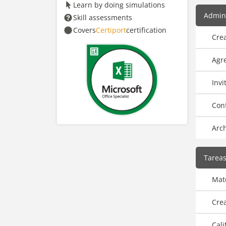
Learn by doing simulations
Admini
Skill assessments
Covers
Certiport
certification
Crea
Agre
Invi
Conf
Arch
Tarea
Mat
Cre
Cali