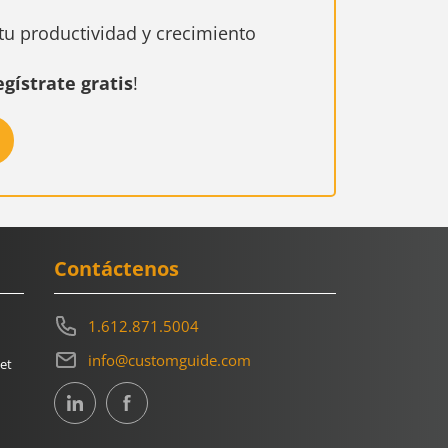
u productividad y crecimiento
egístrate gratis
!
Contáctenos
1.612.871.5004
info@customguide.com
et