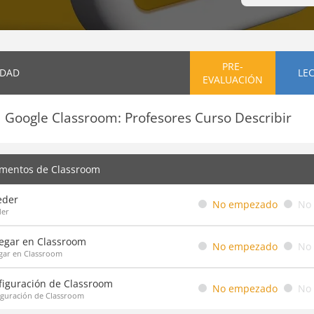
PRE-
IDAD
LE
EVALUACIÓN
Google Classroom: Profesores Curso Describir
mentos de Classroom
eder
No empezado
No
der
egar en Classroom
No empezado
No
gar en Classroom
figuración de Classroom
No empezado
No
iguración de Classroom