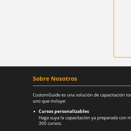
Sobre Nosotros
CustomGuide es una solución de capacitación to
uno que incluye:
Cursos personalizables
Haga suya la capacitación ya preparada con 
300 cursos.