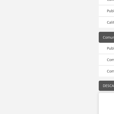
Pub
Cali
Comun
Pub
Com
Com
DESCA