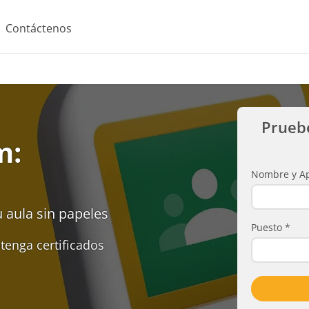
Contáctenos
Prueb
m:
Nombre y Ap
u aula sin papeles
Puesto
*
tenga certificados