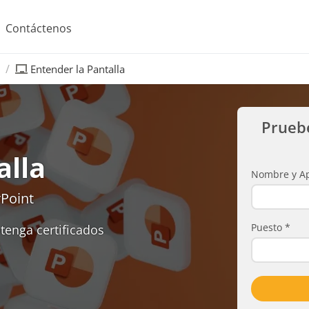
Contáctenos
Entender la Pantalla
Prueb
alla
Nombre y Ap
Point
Puesto
*
tenga certificados