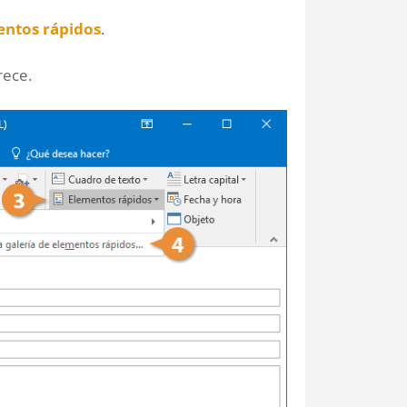
entos rápidos
.
rece.