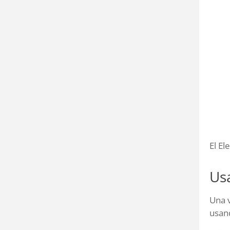
El El
Us
Una v
usand