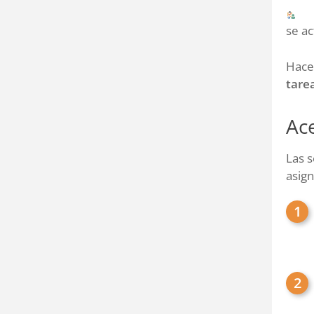
se ac
Hacer
tare
Ac
Las s
asign