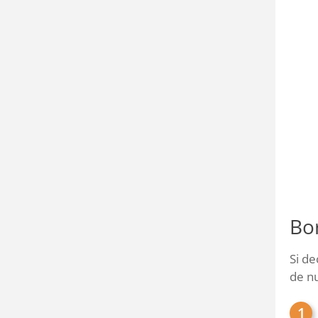
Bo
Si d
de n